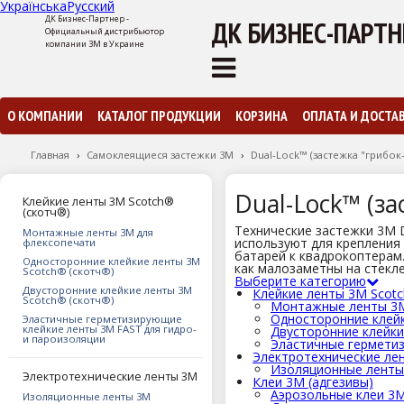
Українська
Русский
ДК Бизнес-Партнер -
ДК БИЗНЕС-ПАРТН
Официальный дистрибьютор
компании 3М в Украине
О КОМПАНИИ
КАТАЛОГ ПРОДУКЦИИ
КОРЗИНА
ОПЛАТА И ДОСТА
Главная
›
Самоклеящиеся застежки 3М
›
Dual-Lock™ (застежка "грибок
Dual-Lock™ (за
Клейкие ленты 3М Scotch®
(скотч®)
Технические застежки 3M D
Монтажные ленты 3М для
используют для крепления 
флексопечати
батарей к квадрокоптерам
Односторонние клейкие ленты 3М
как малозаметны на стекле
Scotch® (скотч®)
Выберите категорию
Двусторонние клейкие ленты 3М
Клейкие ленты 3М Scotc
Scotch® (скотч®)
Монтажные ленты 3М
Односторонние клейк
Эластичные герметизирующие
клейкие ленты 3М FAST для гидро-
Двусторонние клейки
и пароизоляции
Эластичные герметиз
Электротехнические ле
Изоляционные лент
Электротехнические ленты 3М
Клеи 3М (адгезивы)
Аэрозольные клеи 3
Изоляционные ленты 3М