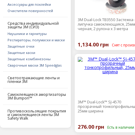
Аксессуары для поклейки
Очистители поверхностей
3M Dual-Lock TB3550 Застежка-
Средства индивидуальной
липучка самоклеющаяся, 25мм
защиты 3M (СИЗ)
черная, 2 рулона х 3 метра
Наушники и гарнитуры
Респираторы, полумаски и маски
1,134.00 грн
Снят с произ
Защитные очки
Защитные каски
Защитные комбинезоны
Сварочные маски 3М Speedglas
Светоотражающие ленты и
пленки 3М
Самоклеящиеся амортизаторы
3М Bumpon™
3M™ Dual-Lock™ SJ-4570
прозрачный тонкопрофильны
Противоскользящие покрытия
25мм ширина
и самоклеящиеся ленты 3М
Safety Walk
276.00 грн
Есть в наличии