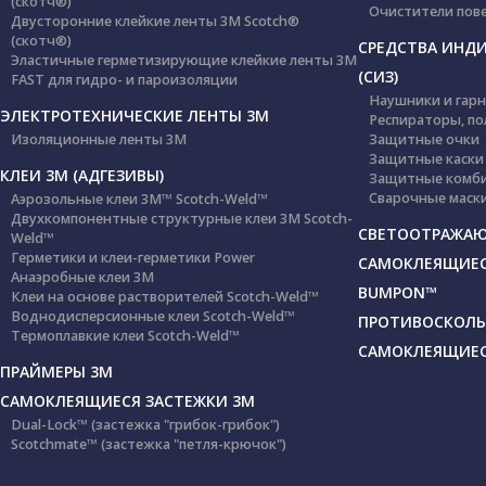
(скотч®)
Очистители пов
Двусторонние клейкие ленты 3М Scotch®
(скотч®)
СРЕДСТВА ИНД
Эластичные герметизирующие клейкие ленты 3М
(СИЗ)
FAST для гидро- и пароизоляции
Наушники и гар
ЭЛЕКТРОТЕХНИЧЕСКИЕ ЛЕНТЫ 3М
Респираторы, по
Изоляционные ленты 3М
Защитные очки
Защитные каски
КЛЕИ 3М (АДГЕЗИВЫ)
Защитные комб
Сварочные маски
Аэрозольные клеи 3M™ Scotch-Weld™
Двухкомпонентные структурные клеи 3M Scotch-
СВЕТООТРАЖАЮ
Weld™
Герметики и клеи-герметики Power
САМОКЛЕЯЩИЕС
Анаэробные клеи 3М
BUMPON™
Клеи на основе растворителей Scotch-Weld™
Воднодисперсионные клеи Scotch-Weld™
ПРОТИВОСКОЛЬ
Термоплавкие клеи Scotch-Weld™
САМОКЛЕЯЩИЕСЯ
ПРАЙМЕРЫ 3М
САМОКЛЕЯЩИЕСЯ ЗАСТЕЖКИ 3М
Dual-Lock™ (застежка "грибок-грибок")
Scotchmate™ (застежка "петля-крючок")