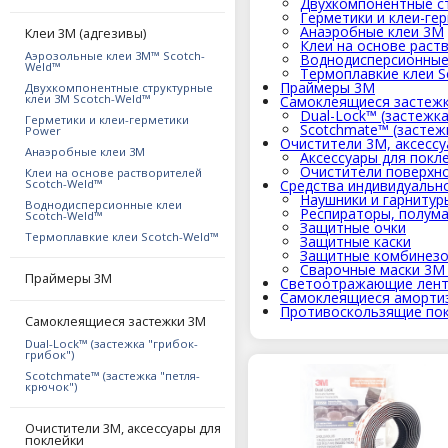
Двухкомпонентные ст
Герметики и клеи-ге
Анаэробные клеи 3М
Клеи 3М (адгезивы)
Клеи на основе раст
Аэрозольные клеи 3M™ Scotch-
Воднодисперсионные 
Weld™
Термоплавкие клеи S
Праймеры 3М
Двухкомпонентные структурные
клеи 3M Scotch-Weld™
Самоклеящиеся застеж
Dual-Lock™ (застежка
Герметики и клеи-герметики
Scotchmate™ (застеж
Power
Очистители 3М, аксессу
Анаэробные клеи 3М
Аксессуары для покл
Очистители поверхн
Клеи на основе растворителей
Scotch-Weld™
Средства индивидуальн
Наушники и гарнитур
Воднодисперсионные клеи
Респираторы, полума
Scotch-Weld™
Защитные очки
Термоплавкие клеи Scotch-Weld™
Защитные каски
Защитные комбинез
Сварочные маски 3М 
Праймеры 3М
Светоотражающие лент
Самоклеящиеся аморт
Противоскользящие пок
Самоклеящиеся застежки 3М
Dual-Lock™ (застежка "грибок-
грибок")
Scotchmate™ (застежка "петля-
крючок")
Очистители 3М, аксессуары для
поклейки