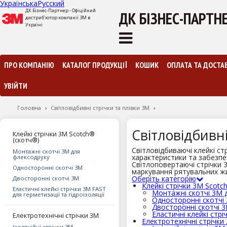
Українська
Русский
ДК Бізнес-Партнер - Офіційний
ДК БІЗНЕС-ПАРТН
дистриб'ютор компанії 3М в
Україні
ПРО КОМПАНІЮ
КАТАЛОГ ПРОДУКЦІЇ
КОШИК
ОПЛАТА ТА ДОСТА
УВІЙТИ
Головна
›
Світловідбивні стрічки та плівки 3М
›
Світловідбивні
Клейкі стрічки 3М Scotch®
(скотч®)
Світловідбиваючі клейкі ст
Монтажні скотчі 3М для
характеристики та забезпе
флексодруку
Світлоповертаючі стрічки 3M
Односторонні скотчі 3М
маркування рятувальних жил
Оберіть категорію
Двосторонні скотчі 3М
Клейкі стрічки 3М Scotc
Еластичні клейкі стрічки 3М FAST
Монтажні скотчі 3М 
для герметизації та гідроізоляції
Односторонні скотчі
Двосторонні скотчі 
Еластичні клейкі стрі
Електротехнічні стрічки 3M
Електротехнічні стрічки
Ізоляційні стрічки 3М