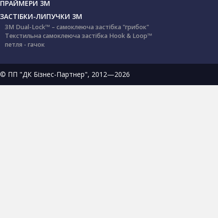
ПРАЙМЕРИ 3М
ЗАСТІБКИ-ЛИПУЧКИ 3М
3M Dual-Lock™ – самоклеюча застібка "грибок"
Текстильна самоклеюча застібка Hook & Loop™
петля - гачок
© ПП "ДК Бізнес-Партнер", 2012—2026