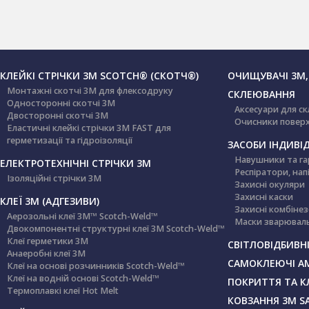
КЛЕЙКІ СТРІЧКИ 3М SCOTCH® (СКОТЧ®)
ОЧИЩУВАЧІ 3М,
Монтажні скотчі 3М для флексодруку
СКЛЕЮВАННЯ
Односторонні скотчі 3М
Аксесуари для с
Двосторонні скотчі 3М
Очисники повер
Еластичні клейкі стрічки 3М FAST для
герметизації та гідроізоляції
ЗАСОБИ ІНДИВІД
Навушники та га
ЕЛЕКТРОТЕХНІЧНІ СТРІЧКИ 3M
Респіратори, нап
Ізоляційні стрічки 3М
Захисні окуляри
Захисні каски
КЛЕЇ 3М (АДГЕЗИВИ)
Захисні комбіне
Аерозольні клеї 3M™ Scotch-Weld™
Маски зварюваль
Двокомпонентні структурні клеї 3M Scotch-Weld™
Клеї герметики 3М
СВІТЛОВІДБИВНІ
Анаеробні клеї 3М
САМОКЛЕЮЧІ А
Клеї на основі розчинників Scotch-Weld™
Клеї на водній основі Scotch-Weld™
ПОКРИТТЯ ТА К
Термоплавкі клеї Hot Melt
КОВЗАННЯ 3М S