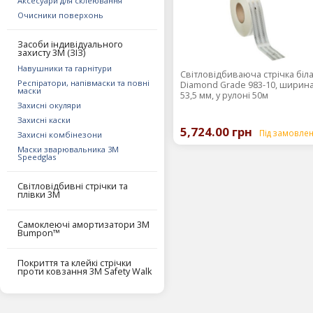
Аксесуари для склеювання
Очисники поверхонь
Засоби індивідуального
захисту 3M (ЗІЗ)
Навушники та гарнітури
Світловідбиваюча стрічка біл
Респіратори, напівмаски та повні
Diamond Grade 983-10, ширин
маски
53,5 мм, у рулоні 50м
Захисні окуляри
Захисні каски
5,724.00 грн
Під замовле
Захисні комбінезони
Маски зварювальника 3М
Speedglas
Світловідбивні стрічки та
плівки 3М
Самоклеючі амортизатори 3М
Bumpon™
Покриття та клейкі стрічки
проти ковзання 3М Safety Walk