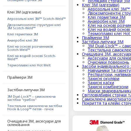
Ізоляційні стрічки 3М
Клеї 3М (адгезиви)
Аерозольні клеї 3M™
Клеї 3М (адгезиви)
Двокомпонентні струк
Клеї герметики 3М
Аерозольні клеї 3M™ Scotch-Weld™
Анаеробні клеї 3М
Двокомпонентні структурні клеї
Клеї на основі розчи
3M Scotch-Weld™
Клеї на водній основ
Термоплавкі клеї Hot
Клеї герметики 3М
Праймери 3М
Анаеробні клеї 3М
Застібки-липучки 3М
3M Dual-Lock™ – сам
Клеї на основі розчинників
Текстильна самоклею
Scotch-Weld™
Очищувачі 3М, аксесуар
Клеї на водній основі Scotch-
Аксесуари для склею
Weld™
Очисники поверхонь
Термоплавкі клеї Hot Melt
Засоби індивідуального 
Навушники та гарніт
Респіратори, напівма
Праймери 3М
Захисні окуляри
Захисні каски
Захисні комбінезони
Застібки-липучки 3М
Маски зварювальника
Світловідбивні стрічки т
3M Dual-Lock™ – самоклеюча
Самоклеючі амортизат
застібка "грибок"
Покриття та клейкі стрі
Текстильна самоклеюча застібка
Hook & Loop™ петля - гачок
Очищувачі 3М, аксесуари для
склеювання