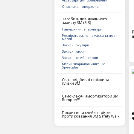
Аксесуари для склеювання
Очисники поверхонь
Засоби індивідуального
захисту 3M (ЗІЗ)
Навушники та гарнітури
Респіратори, напівмаски та повні
маски
Захисні окуляри
Захисні каски
Захисні комбінезони
Маски зварювальника 3М
Speedglas
Світловідбивні стрічки та
плівки 3М
Самоклеючі амортизатори 3М
Bumpon™
Покриття та клейкі стрічки
проти ковзання 3М Safety Walk