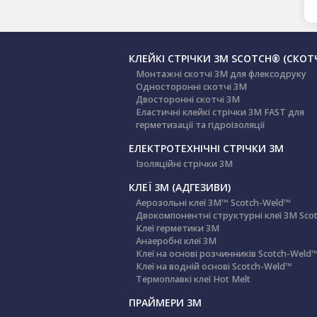
КЛЕЙКІ СТРІЧКИ 3М SCOTCH® (СКОТ
Монтажні скотчі 3М для флексодруку
Односторонні скотчі 3М
Двосторонні скотчі 3М
Еластичні клейкі стрічки 3М FAST для
герметизації та гідроізоляції
ЕЛЕКТРОТЕХНІЧНІ СТРІЧКИ 3M
Ізоляційні стрічки 3М
КЛЕЇ 3М (АДГЕЗИВИ)
Аерозольні клеї 3M™ Scotch-Weld™
Двокомпонентні структурні клеї 3M Sco
Клеї герметики 3М
Анаеробні клеї 3М
Клеї на основі розчинників Scotch-Weld
Клеї на водній основі Scotch-Weld™
Термоплавкі клеї Hot Melt
ПРАЙМЕРИ 3М