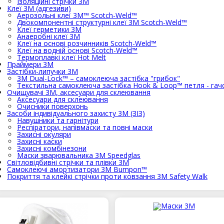
Ізоляційні стрічки 3М
Клеї 3М (адгезиви)
Аерозольні клеї 3M™ Scotch-Weld™
Двокомпонентні структурні клеї 3M Scotch-Weld™
Клеї герметики 3М
Анаеробні клеї 3М
Клеї на основі розчинників Scotch-Weld™
Клеї на водній основі Scotch-Weld™
Термоплавкі клеї Hot Melt
Праймери 3М
Застібки-липучки 3М
3M Dual-Lock™ – самоклеюча застібка "грибок"
Текстильна самоклеюча застібка Hook & Loop™ петля - гач
Очищувачі 3М, аксесуари для склеювання
Аксесуари для склеювання
Очисники поверхонь
Засоби індивідуального захисту 3M (ЗІЗ)
Навушники та гарнітури
Респіратори, напівмаски та повні маски
Захисні окуляри
Захисні каски
Захисні комбінезони
Маски зварювальника 3М Speedglas
Світловідбивні стрічки та плівки 3М
Самоклеючі амортизатори 3М Bumpon™
Покриття та клейкі стрічки проти ковзання 3М Safety Walk