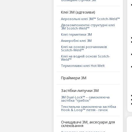
Клеї 3М (адгезиви)
Аерозольні клеї 3M™ Scotch-Weld™
Двокомпонентні структурні клеї
3M Scotch-Weld™
Клеї герметики 3М
Анаеробні клеї 3М
Клеї на основі розчинників
Scotch-Weld™
Клеї на водній основі Scotch-
Weld™
Термоплавкі клеї Hot Melt
Праймери 3М
Застібки-липучки 3М
3M Dual-Lock™ – самоклеюча
застібка "грибок"
Текстильна самоклеюча застібка
Hook & Loop™ петля - гачок
Очищувачі 3М, аксесуари для
склеювання