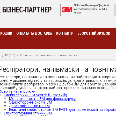
ДК Бізнес-Партнер - Офіційний
 БІЗНЕС-ПАРТНЕР
дистриб'ютор компанії 3М в
Україні
КОШИК
ОПЛАТА ТА ДОСТАВКА
КОНТАКТИ
ЗВОРОТНІЙ ЗВ'ЯЗОК
ту 3M (ЗІЗ)
›
Респіратори, напівмаски та повні маски
›
Респіратори, напівмаски та повні м
Респіратори, напівмаски та повні маски ЗМ забезпечують широкий
захисту дихання від пилу та аерозолів, до довготривалого захисту в
можна купити респіратор, маску і фільтри 3М для робіт зі фарбу
приладобудування, а також лабораторних чи сільськогосподарськ
Оберіть категорію
Клейкі стрічки 3М Scotch® (скотч®)
Монтажні скотчі 3М для флексодруку
Односторонні скотчі 3М
Двосторонні скотчі 3М
Еластичні клейкі стрічки 3М FAST для герметизації та гідроіз
Електротехнічні стрічки 3M