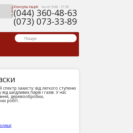
Консультація:
пн-пт 9:00 - 17:30
Мій
(044) 360-48-63
кошик
Порожній
(073) 073-33-89
аски
 спектр захисту: від легкого ступеню
ід шкідливих парів і газів. У нас
вання, деревообробки,
их робіт.
оляції