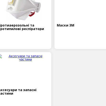
Протиаерозольні та
Маски 3М
протипилові респіратори
Аксесуари та запасні
частини