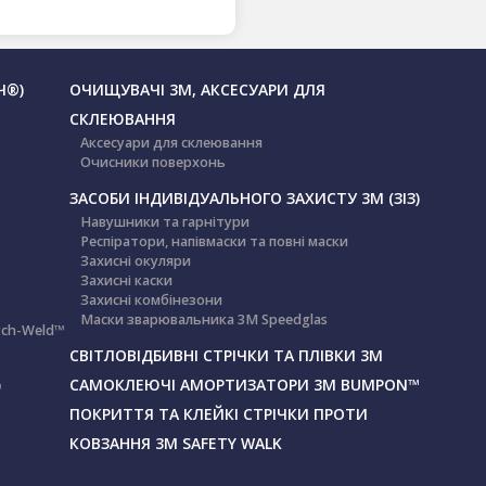
Ч®)
ОЧИЩУВАЧІ 3М, АКСЕСУАРИ ДЛЯ
СКЛЕЮВАННЯ
Аксесуари для склеювання
Очисники поверхонь
ЗАСОБИ ІНДИВІДУАЛЬНОГО ЗАХИСТУ 3M (ЗІЗ)
Навушники та гарнітури
Респіратори, напівмаски та повні маски
Захисні окуляри
Захисні каски
Захисні комбінезони
Маски зварювальника 3М Speedglas
tch-Weld™
СВІТЛОВІДБИВНІ СТРІЧКИ ТА ПЛІВКИ 3М
САМОКЛЕЮЧІ АМОРТИЗАТОРИ 3М BUMPON™
™
ПОКРИТТЯ ТА КЛЕЙКІ СТРІЧКИ ПРОТИ
КОВЗАННЯ 3М SAFETY WALK