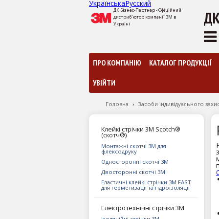
Українська
Русский
ДК Бізнес-Партнер - Офіційний
ДК
дистриб'ютор компанії 3М в
Україні
ПРО КОМПАНІЮ
КАТАЛОГ ПРОДУКЦІЇ
УВІЙТИ
Головна
›
Засоби індивідуального захис
Клейкі стрічки 3М Scotch®
(скотч®)
Монтажні скотчі 3М для
флексодруку
Односторонні скотчі 3М
Двосторонні скотчі 3М
Еластичні клейкі стрічки 3М FAST
для герметизації та гідроізоляції
Електротехнічні стрічки 3M
Ізоляційні стрічки 3М