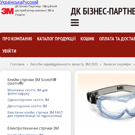
Українська
Русский
ДК Бізнес-Партнер - Офіційний
ДК БІЗНЕС-ПАРТН
дистриб'ютор компанії 3М в
Україні
ПРО КОМПАНІЮ
КАТАЛОГ ПРОДУКЦІЇ
КОШИК
ОПЛАТА ТА ДОСТА
УВІЙТИ
Головна
›
Засоби індивідуального захисту 3M (ЗІЗ)
›
Захисні окуляри
›
Клейкі стрічки 3М Scotch®
(скотч®)
Монтажні скотчі 3М для
флексодруку
Односторонні скотчі 3М
Двосторонні скотчі 3М
Еластичні клейкі стрічки 3М FAST
для герметизації та гідроізоляції
Електротехнічні стрічки 3M
Ізоляційні стрічки 3М