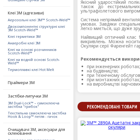
Якісний ударостійкий полі
також до екстремальних
ультрафіолетового випром
Клеї 3М (адгезиви)
Система непрямий вентиляц
Аерозольні клеї 3M™ Scotch-Weld™
умовах. Завдяки спеціаль
Двокомпонентні структурні клеї
легко миється, що дуже зр
3M Scotch-Weld™
Клеї герметики 3М
Найвищий оптичний клас 1
викривлень. Можна носити
Анаеробні клеї 3М
Окуляри серії Фаренгейт г
Клеї на основі розчинників
Scotch-Weld™
Рекомендується викорис
Клеї на водній основі Scotch-
Weld™
при інженерних роботах;
Термоплавкі клеї Hot Melt
на будівництві;
при технічному обслугов
при монтажних роботах;
Праймери 3М
на виробництві харчових
Застібки-липучки 3М
3M Dual-Lock™ – самоклеюча
РЕКОМЕНДОВАНІ ТОВАРИ
застібка "грибок"
Текстильна самоклеюча застібка
Hook & Loop™ петля - гачок
Очищувачі 3М, аксесуари для
склеювання