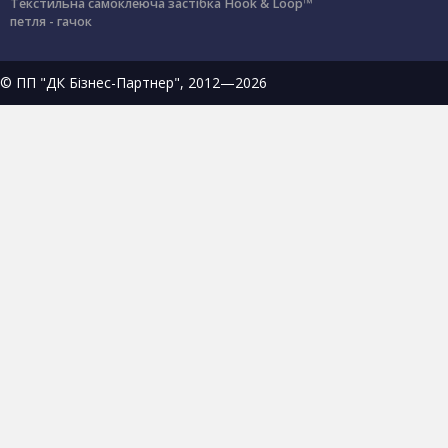
Текстильна самоклеюча застібка Hook & Loop™
петля - гачок
© ПП "ДК Бізнес-Партнер", 2012—2026