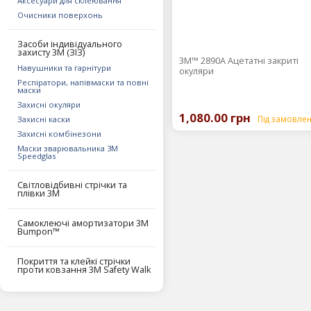
Аксесуари для склеювання
Очисники поверхонь
Засоби індивідуального
захисту 3M (ЗІЗ)
3М™ 2890A Ацетатні закриті
Навушники та гарнітури
окуляри
Респіратори, напівмаски та повні
маски
Захисні окуляри
1,080.00 грн
Під замовле
Захисні каски
Захисні комбінезони
Маски зварювальника 3М
Speedglas
Світловідбивні стрічки та
плівки 3М
Самоклеючі амортизатори 3М
Bumpon™
Покриття та клейкі стрічки
проти ковзання 3М Safety Walk