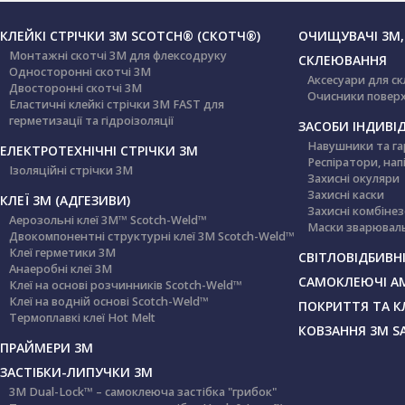
КЛЕЙКІ СТРІЧКИ 3М SCOTCH® (СКОТЧ®)
ОЧИЩУВАЧІ 3М,
Монтажні скотчі 3М для флексодруку
СКЛЕЮВАННЯ
Односторонні скотчі 3М
Аксесуари для с
Двосторонні скотчі 3М
Очисники повер
Еластичні клейкі стрічки 3М FAST для
герметизації та гідроізоляції
ЗАСОБИ ІНДИВІД
Навушники та га
ЕЛЕКТРОТЕХНІЧНІ СТРІЧКИ 3M
Респіратори, нап
Ізоляційні стрічки 3М
Захисні окуляри
Захисні каски
КЛЕЇ 3М (АДГЕЗИВИ)
Захисні комбіне
Аерозольні клеї 3M™ Scotch-Weld™
Маски зварюваль
Двокомпонентні структурні клеї 3M Scotch-Weld™
Клеї герметики 3М
СВІТЛОВІДБИВНІ
Анаеробні клеї 3М
САМОКЛЕЮЧІ А
Клеї на основі розчинників Scotch-Weld™
Клеї на водній основі Scotch-Weld™
ПОКРИТТЯ ТА К
Термоплавкі клеї Hot Melt
КОВЗАННЯ 3М S
ПРАЙМЕРИ 3М
ЗАСТІБКИ-ЛИПУЧКИ 3М
3M Dual-Lock™ – самоклеюча застібка "грибок"