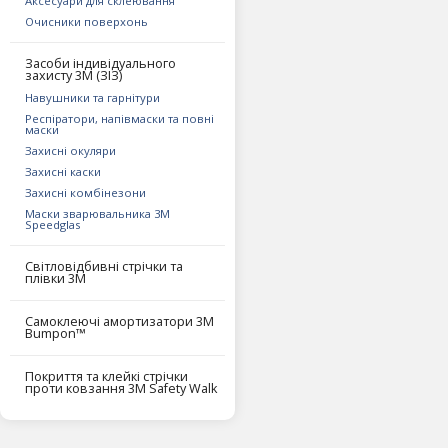
Аксесуари для склеювання
Очисники поверхонь
Засоби індивідуального
захисту 3M (ЗІЗ)
Навушники та гарнітури
Респіратори, напівмаски та повні
маски
Захисні окуляри
Захисні каски
Захисні комбінезони
Маски зварювальника 3М
Speedglas
Світловідбивні стрічки та
плівки 3М
Самоклеючі амортизатори 3М
Bumpon™
Покриття та клейкі стрічки
проти ковзання 3М Safety Walk