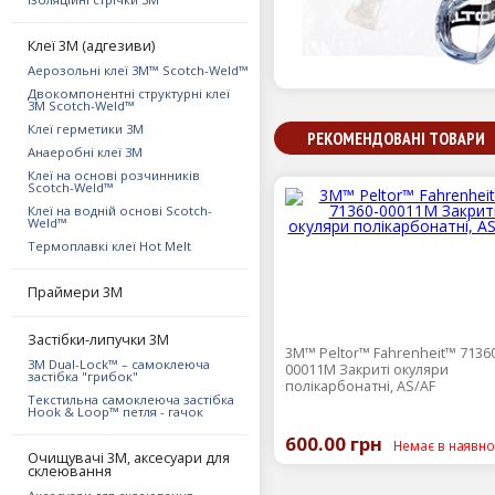
Клеї 3М (адгезиви)
Аерозольні клеї 3M™ Scotch-Weld™
Двокомпонентні структурні клеї
3M Scotch-Weld™
Клеї герметики 3М
РЕКОМЕНДОВАНІ ТОВАРИ
Анаеробні клеї 3М
Клеї на основі розчинників
Scotch-Weld™
Клеї на водній основі Scotch-
Weld™
Термоплавкі клеї Hot Melt
Праймери 3М
Застібки-липучки 3М
3М™ Peltor™ Fahrenheit™ 7136
3M Dual-Lock™ – самоклеюча
00011М Закриті окуляри
застібка "грибок"
полікарбонатні, AS/AF
Текстильна самоклеюча застібка
Hook & Loop™ петля - гачок
600.00 грн
Немає в наявно
Очищувачі 3М, аксесуари для
склеювання