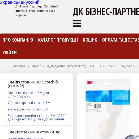
Українська
Русский
ДК Бізнес-Партнер - Офіційний
ДК БІЗНЕС-ПАРТН
дистриб'ютор компанії 3М в
Україні
ПРО КОМПАНІЮ
КАТАЛОГ ПРОДУКЦІЇ
КОШИК
ОПЛАТА ТА ДОСТА
УВІЙТИ
Головна
›
Засоби індивідуального захисту 3M (ЗІЗ)
›
Захисні окуляри
›
Клейкі стрічки 3М Scotch®
(скотч®)
Монтажні скотчі 3М для
флексодруку
Односторонні скотчі 3М
Двосторонні скотчі 3М
Еластичні клейкі стрічки 3М FAST
для герметизації та гідроізоляції
Електротехнічні стрічки 3M
Ізоляційні стрічки 3М