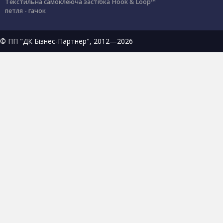
Текстильна самоклеюча застібка Hook & Loop™
петля - гачок
© ПП "ДК Бізнес-Партнер", 2012—2026