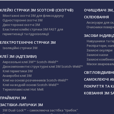
КЛЕЙКІ СТРІЧКИ 3М SCOTCH® (СКОТЧ®)
ОЧИЩУВАЧІ 3М,
Монтажні скотчі 3М для флексодруку
СКЛЕЮВАННЯ
Односторонні скотчі 3М
Аксесуари для с
Двосторонні скотчі 3М
Очисники повер
Еластичні клейкі стрічки 3М FAST для
герметизації та гідроізоляції
ЗАСОБИ ІНДИВІД
Навушники та га
ЕЛЕКТРОТЕХНІЧНІ СТРІЧКИ 3M
Респіратори, нап
Ізоляційні стрічки 3М
Захисні окуляри
Захисні каски
КЛЕЇ 3М (АДГЕЗИВИ)
Захисні комбіне
Аерозольні клеї 3M™ Scotch-Weld™
Маски зварюваль
Двокомпонентні структурні клеї 3M Scotch-Weld™
Клеї герметики 3М
СВІТЛОВІДБИВНІ
Анаеробні клеї 3М
САМОКЛЕЮЧІ А
Клеї на основі розчинників Scotch-Weld™
Клеї на водній основі Scotch-Weld™
ПОКРИТТЯ ТА К
Термоплавкі клеї Hot Melt
КОВЗАННЯ 3М S
ПРАЙМЕРИ 3М
ЗАСТІБКИ-ЛИПУЧКИ 3М
3M Dual-Lock™ – самоклеюча застібка "грибок"