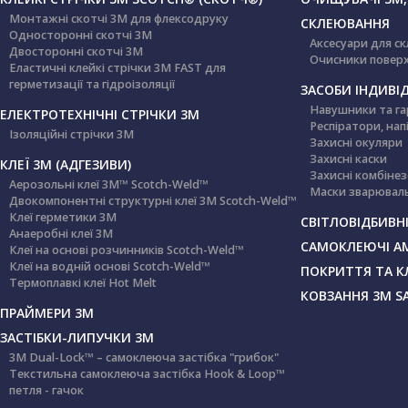
Монтажні скотчі 3М для флексодруку
СКЛЕЮВАННЯ
Односторонні скотчі 3М
Аксесуари для с
Двосторонні скотчі 3М
Очисники повер
Еластичні клейкі стрічки 3М FAST для
герметизації та гідроізоляції
ЗАСОБИ ІНДИВІД
Навушники та га
ЕЛЕКТРОТЕХНІЧНІ СТРІЧКИ 3M
Респіратори, нап
Ізоляційні стрічки 3М
Захисні окуляри
Захисні каски
КЛЕЇ 3М (АДГЕЗИВИ)
Захисні комбіне
Аерозольні клеї 3M™ Scotch-Weld™
Маски зварюваль
Двокомпонентні структурні клеї 3M Scotch-Weld™
Клеї герметики 3М
СВІТЛОВІДБИВНІ
Анаеробні клеї 3М
САМОКЛЕЮЧІ А
Клеї на основі розчинників Scotch-Weld™
Клеї на водній основі Scotch-Weld™
ПОКРИТТЯ ТА К
Термоплавкі клеї Hot Melt
КОВЗАННЯ 3М S
ПРАЙМЕРИ 3М
ЗАСТІБКИ-ЛИПУЧКИ 3М
3M Dual-Lock™ – самоклеюча застібка "грибок"
Текстильна самоклеюча застібка Hook & Loop™
петля - гачок