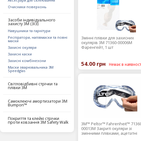
Аксесуари для склеювання
Очисники поверхонь
Засоби індивідуального
захисту 3M (ЗІЗ)
Навушники та гарнітури
Респіратори, напівмаски та повні
Змінні плівки для захисних
маски
окулярів 3М 71360-00006M
Фаренгейт, 1 шт
Захисні окуляри
Захисні каски
Захисні комбінезони
54.00 грн
Немає в наявност
Маски зварювальника 3М
Speedglas
Світловідбивні стрічки та
плівки 3М
Самоклеючі амортизатори 3М
Bumpon™
Покриття та клейкі стрічки
проти ковзання 3М Safety Walk
3М™ Peltor™ Fahrenheit™ 7136
00013М Закриті окуляри зі
змінними плівками, ацетатні