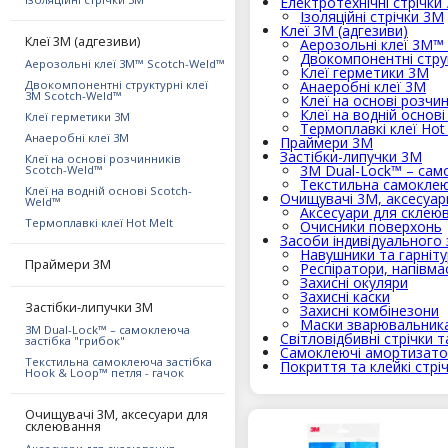
Електротехнічні стрічки
Ізоляційні стрічки 3М
Клеї 3М (адгезиви)
Клеї 3М (адгезиви)
Аерозольні клеї 3M™
Двокомпонентні струк
Аерозольні клеї 3M™ Scotch-Weld™
Клеї герметики 3М
Двокомпонентні структурні клеї
Анаеробні клеї 3М
3M Scotch-Weld™
Клеї на основі розчи
Клеї на водній основ
Клеї герметики 3М
Термоплавкі клеї Hot
Анаеробні клеї 3М
Праймери 3М
Застібки-липучки 3М
Клеї на основі розчинників
3M Dual-Lock™ – сам
Scotch-Weld™
Текстильна самоклею
Клеї на водній основі Scotch-
Очищувачі 3М, аксесуар
Weld™
Аксесуари для склею
Термоплавкі клеї Hot Melt
Очисники поверхонь
Засоби індивідуального 
Навушники та гарніт
Праймери 3М
Респіратори, напівма
Захисні окуляри
Захисні каски
Застібки-липучки 3М
Захисні комбінезони
Маски зварювальника
3M Dual-Lock™ – самоклеюча
Світловідбивні стрічки т
застібка "грибок"
Самоклеючі амортизат
Текстильна самоклеюча застібка
Покриття та клейкі стрі
Hook & Loop™ петля - гачок
Очищувачі 3М, аксесуари для
склеювання