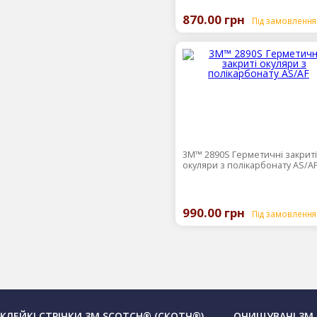
870.00 грн
Під замовлення
3М™ 2890S Герметичні закриті
окуляри з полікарбонату AS/A
990.00 грн
Під замовлення
КЛЕЙКІ СТРІЧКИ 3М SCOTCH® (СКОТЧ®)
ОЧИЩУВАЧІ 3М,