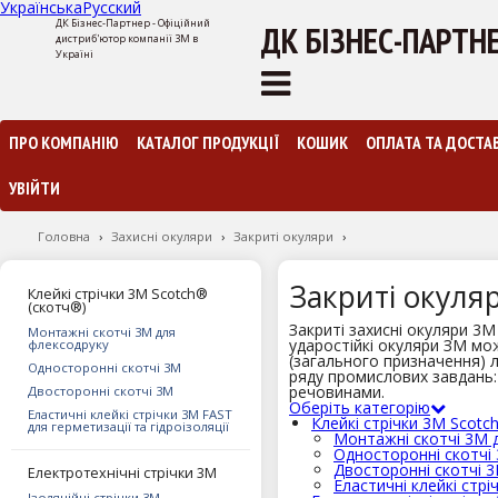
Українська
Русский
ДК Бізнес-Партнер - Офіційний
ДК БІЗНЕС-ПАРТН
дистриб'ютор компанії 3М в
Україні
ПРО КОМПАНІЮ
КАТАЛОГ ПРОДУКЦІЇ
КОШИК
ОПЛАТА ТА ДОСТА
УВІЙТИ
Головна
›
Захисні окуляри
›
Закриті окуляри
›
Закриті окуля
Клейкі стрічки 3М Scotch®
(скотч®)
Закриті захисні окуляри 3М
Монтажні скотчі 3М для
ударостійкі окуляри ЗМ мо
флексодруку
(загального призначення) л
Односторонні скотчі 3М
ряду промислових завдань:
речовинами.
Двосторонні скотчі 3М
Оберіть категорію
Еластичні клейкі стрічки 3М FAST
Клейкі стрічки 3М Scotc
для герметизації та гідроізоляції
Монтажні скотчі 3М 
Односторонні скотчі
Двосторонні скотчі 
Електротехнічні стрічки 3M
Еластичні клейкі стрі
Ізоляційні стрічки 3М